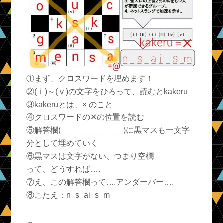
①まず、クロスワードを埋めます！
②(ⅰ)～(ⅴ)の文字をひろって、読むとkakeru
③kakeruとは、× のこと
④クロスワードの✕の位置を読む
⑤解答欄(_ _ _ _ _ _ _ _ _ _)に黒マスも一文字
分として埋めていく
⑥黒マスは文字がない、つまり空欄
って、どうすれば….
⑦え、この解答欄って….アンダーバー….
⑧こたえ：n_s_ai_s_m