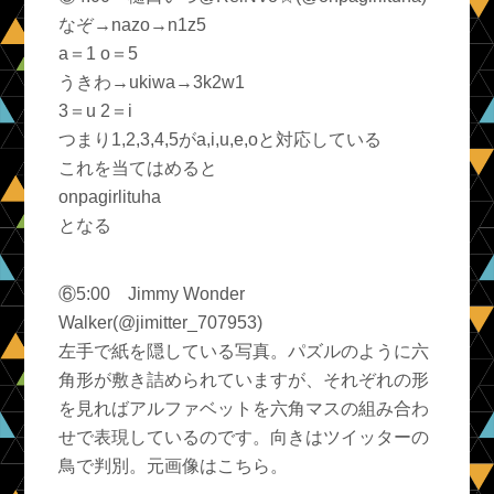
なぞ→nazo→n1z5
a＝1 o＝5
うきわ→ukiwa→3k2w1
3＝u 2＝i
つまり1,2,3,4,5がa,i,u,e,oと対応している
これを当てはめると
onpagirlituha
となる
⑥5:00 Jimmy Wonder
Walker(@jimitter_707953)
左手で紙を隠している写真。パズルのように六
角形が敷き詰められていますが、それぞれの形
を見ればアルファベットを六角マスの組み合わ
せで表現しているのです。向きはツイッターの
鳥で判別。元画像はこちら。