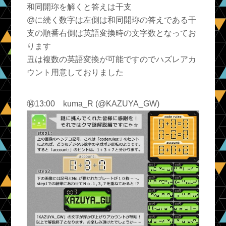
和同開珎を解くと答えは干支
@に続く数字は左側は和同開珎の答えである干
支の順番右側は英語変換時の文字数となってお
ります
丑は複数の英語変換が可能ですのでハズレアカ
ウント用意しておりました
⑭13:00 kuma_R (@KAZUYA_GW)