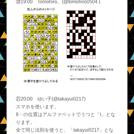
⑳19:00 Tomohiro。(@tomohiro0504 )
㉑20:00 ゆい子(@takayui0217)
スマホを使います。
8・の位置はアルファベットでうつと「t」とな
ります。
全て同じ法則を使うと、「takayui0217」とな