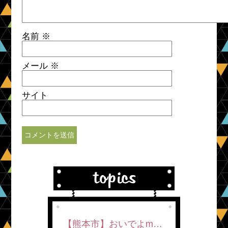
名前
※
メール
※
サイト
【熊本市】おいでよm…