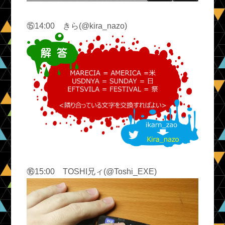
⑮14:00 きら(@kira_nazo)
⑯15:00 TOSHI兄ィ(@Toshi_EXE)