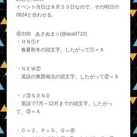
イベント当日は８月２３日なので、その明日の
0824と合わせる。
④3:00 あさぬま☆(@asa0710)
・ＨＮ①Ｆ
春夏秋冬の頭文字。したがって①＝Ａ
・ＮＥＷ②
英語の東西南北の頭文字。したがって②＝Ｓ
・Ｊ③ＳＯＮＤ
英語で7月～12月までの頭文字。したがっ
て、③＝Ａ
・Ｃ＝２、Ｐ＝５、Ｇ＝④