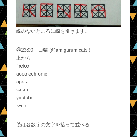
線のないところに線を引きます。
㉔23:00 白猫 (@amigurumicats )
上から
firefox
googlechrome
opera
safari
youtube
twitter
後は各数字の文字を拾って並べる