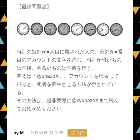
【最終問題謎】
時計の短針が●人目に殺された人の、分針が●番
目のアカウントの文字を読む。時計が暗いもの
は午後、明るいものは午前を指す。
答えは「kyunazoX」。アカウントを検索して
飛ぶと、死者を蘇生させる方法が示されてい
る。
その方法は、是非実際に@kyunazoXまで飛ん
でお確かめください。
2015.08.24 0:09
by M
ブログ