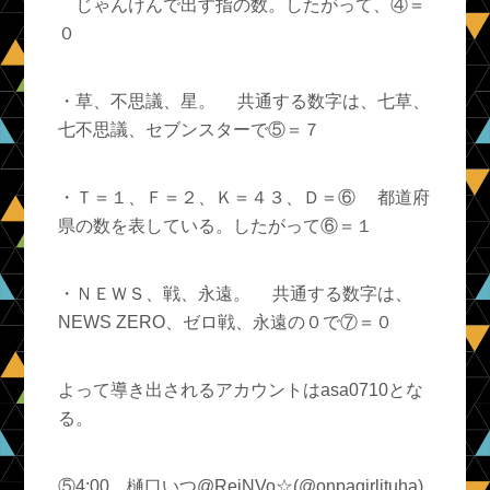
じゃんけんで出す指の数。したがって、④＝
０
・草、不思議、星。 共通する数字は、七草、
七不思議、セブンスターで⑤＝７
・Ｔ＝１、Ｆ＝２、Ｋ＝４３、Ｄ＝⑥ 都道府
県の数を表している。したがって⑥＝１
・ＮＥＷＳ、戦、永遠。 共通する数字は、
NEWS ZERO、ゼロ戦、永遠の０で⑦＝０
よって導き出されるアカウントはasa0710とな
る。
⑤4:00 樋口いつ@ReiNVo☆(@onpagirlituha)