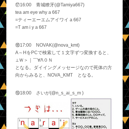
⑰16:00 青城瞭牙(@Tamiya667)
tea am eye why a 667
=ティーエーエムアイワイ a 667
=T am i y a 667
⑱17:00 NOVAK(@nova_kmt)
A～HをPCで検索して１文字ずつ変換すると、
⊥Ｗ＞｜￣∀Λ０Ｎ
となる。ダイイングメッセージなので死体の方
向からみると、NOVA_KMT となる。
⑲18:00 さいが(@n_s_ai_s_m )