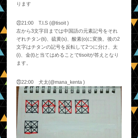
ります
㉒21:00 T.I.S (@tisoit )
左から3文字目までは中国語の元素記号をそれ
ぞれチタン(ti)、硫黄(s)、酸素(o)に変換。後の2
文字はチタンの記号を反転して2つに分け、太
(i)、金(t)と当てはめることでtisoitが答えとなり
ます。
㉓22:00 犬太(@mana_kenta )