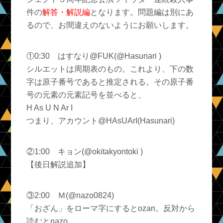
件の
解答・解説編
となります。問題編は別にあ
るので、お間違えのないようにお願いします。
①0:30 はすなり@FUK(@Hasunari )
シルエットは周期表のもの。これより、下の数
字は原子番号であると推定される。その原子番
号の元素の元素記号を並べると、
H As U N Ar I
つまり、アカウント@HAsUArI(Hasunari)
②1:00 キョン(@okitakyontoki )
【後日解説追加】
③2:00 Ｍ(@nazo0824)
「おざん」をローマ字にするとozan。反対から
読むとnazo。