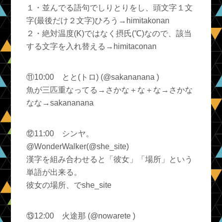
１・並んでる語句でしりとりをし、頭文字１文
字(最後だけ２文字)ひろう→himitakonan
２・絶対温度(K)ではなく摂氏(℃)なので、該当
する文字を入れ替える→himitaconan
⑪10:00 とと(トロ) (@sakananana )
魚が三匹重なってる→さかな＋な＋な→さかな
なな→sakananana
⑫11:00 シンヤ。
@WonderWalker(@she_site)
漢字を組み合わせると「彼女」「場所」という
単語が出来る。
彼女の場所、でshe_site
⑬12:00 火途那 (@nowarete )