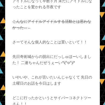
アイドルになって早数ヶ月 未だにアイドルにな
ったことを驚かれる市夜です
こんなにアイドルアイドルする活動とは思わな
かった…
←
さーてそんな個人的なことは置いといて！！
先日奇術城からの脱出にだっしゅほーいしまし
た！ 二連ちゃんだぜうぇーい*\(^o^)/*
いやいや、これが言いたいんじゃなくて 先日の
土曜日のお話を今日はします
どこに行ったかというとサイバーコネクトツー
さん！！