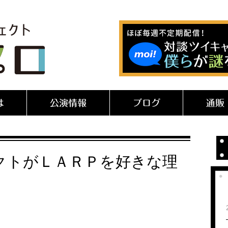
は
公演情報
ブログ
通販
クトがＬＡＲＰを好きな理