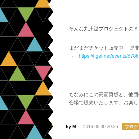
そんな九州謎プロジェクトのＳ
まだまだチケット販売中！ 是
→
https://
tiget.net/events/578
ちなみにこの高画質版と、他団体の
会場で販売いたします。お楽し
2019.06.30 20:26
by M
ブログ