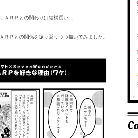
ＬＡＲＰとの関わりは結構長い…
ＡＲＰとの関係を振り返りつつ描いてみました。
Ca