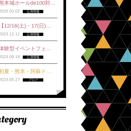
熊本城ホールde100対…
2025.03.02
公演情報
【12/16(土)・17(日)…
2023.12.11
公演情報
体験型イベントフェ…
2023.09.18
公演情報
初夏・熊本・阿蘇ド…
2023.05.27
ブログ
tegory