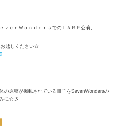
ｅｖｅｎＷｏｎｄｅｒｓでのＬＡＲＰ公演、
非お越しください☆
69
原稿が掲載されている冊子をSevenWondersの
みに☆彡