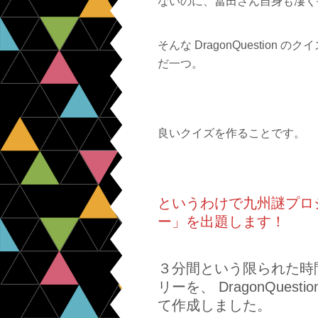
ないのに、冨田さん自身も凄く
そんな DragonQuestio
だ一つ。
良いクイズを作ることです。
というわけで九州謎プロ
ー」を出題します！
３分間という限られた時
リーを、 DragonQue
て作成しました。