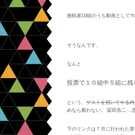
挑戦者10組のうち動画としてYo
そうなんです。
なんと
投票で１０組中５組に残
という、
ゲストを招いてやる内
めなら厭わない。
冨田浩二 …
下のリンクは７月に行われた第