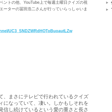
ントの他、YouTube上で毎週土曜日クイズの視
エーターの冨田浩二さんが行っていらっしゃいま
channel/UC3_SNDZWRdHOToBuoautLZw
て、まさにテレビで行われているクイズ
ィになっていて、凄い。しかもしそれを
発信し続けているという愛の重さと長さ