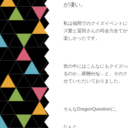
が凄い。
私は福岡でのクイズイベントに
ズ愛と冨田さんの司会力全てが
楽しかったです。
世の中にはこんなにもクイズへ
るのか…
変態だな
…と、そのク
せていただいておりました。
そんなDragonQuestionに。
なんと。