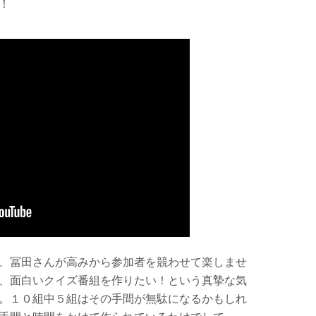
！
、冨田さんが高みから参加者を競わせて楽しませ
、面白いクイズ番組を作りたい！という真摯な気
。１０組中５組はその手間が無駄になるかもしれ