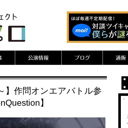
は
公演情報
ブログ
通販
21時～】作問オンエアバトル参
Question】