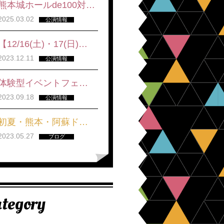
熊本城ホールde100対…
2025.03.02
公演情報
【12/16(土)・17(日)…
2023.12.11
公演情報
体験型イベントフェ…
2023.09.18
公演情報
初夏・熊本・阿蘇ド…
2023.05.27
ブログ
tegory