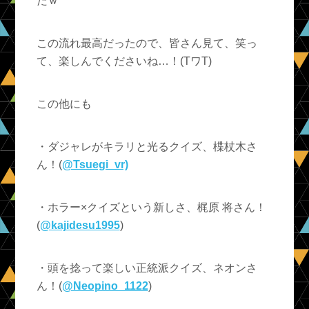
たｗ
この流れ最高だったので、皆さん見て、笑っ
て、楽しんでくださいね…！(TワT)
この他にも
・ダジャレがキラリと光るクイズ、楪杖木さ
ん！(
@Tsuegi_vr)
・ホラー×クイズという新しさ、梶原 将さん！
(
@kajidesu1995
)
・頭を捻って楽しい正統派クイズ、ネオンさ
ん！(
@Neopino_1122
)