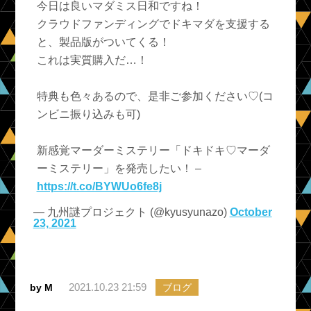
今日は良いマダミス日和ですね！
クラウドファンディングでドキマダを支援する
と、製品版がついてくる！
これは実質購入だ…！
特典も色々あるので、是非ご参加ください♡(コ
ンビニ振り込みも可)
新感覚マーダーミステリー「ドキドキ♡マーダ
ーミステリー」を発売したい！ –
https://t.co/BYWUo6fe8j
— 九州謎プロジェクト (@kyusyunazo)
October
23, 2021
2021.10.23 21:59
by M
ブログ