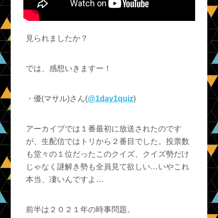
見られましたか？
では、感想いきますー！
・優(マサル)さん(
@1day1quiz
)
アーカイブでは１番最初に放送されたのです
が、生配信ではトリから２番目でした。投票数
も堂々の１位だったこのクイズ、クイズ勢だけ
じゃなく謎解き勢も全員見て欲しい…いやこれ
本当、凄いんですよ…
前半は２０２１年の時事問題。