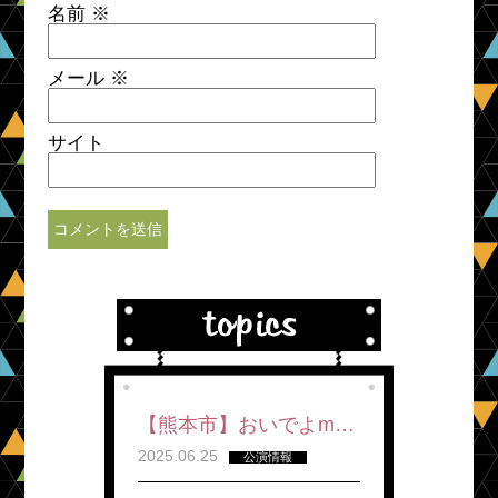
名前
※
メール
※
サイト
【熊本市】おいでよm…
2025.06.25
公演情報