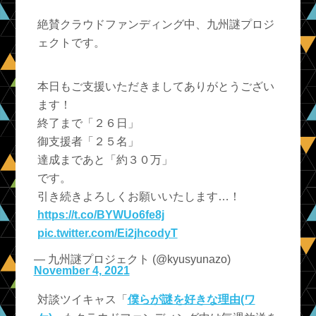
絶賛クラウドファンディング中、九州謎プロジ
ェクトです。
本日もご支援いただきましてありがとうござい
ます！
終了まで「２６日」
御支援者「２５名」
達成まであと「約３０万」
です。
引き続きよろしくお願いいたします…！
https://t.co/BYWUo6fe8j
pic.twitter.com/Ei2jhcodyT
— 九州謎プロジェクト (@kyusyunazo)
November 4, 2021
対談ツイキャス「
僕らが謎を好きな理由(ワ