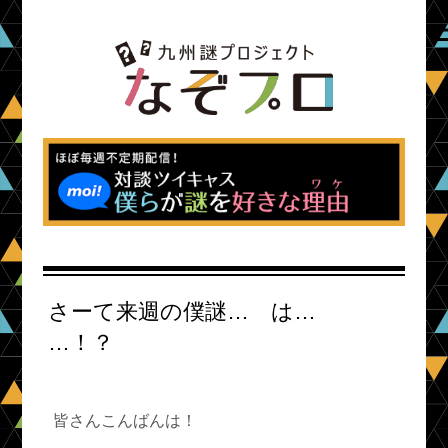
さーて来週の僕謎… は…
…！？
皆さんこんばんは！