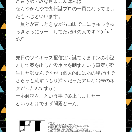
と言う訳でみなさまこんばんは。
なんやかんやで九州謎プロの一員になってまし
たもへじといいます。
一員とか言っときながら山田で主にきゅっきゅ
っきゅっにゃー！してただけの人ですヾ(oﾟωﾟ
o)ﾉﾞ
先日のツイキャス配信ぼく謎でくまポンの小謎
として案を出した没ネタを晒すという事案が発
生した訳なんですが（個人的にはあの場だけで
さらっと流すつもり満々だったアレな出来のネ
タだったんですが）
一応解説を、という事で参上しましたー。
というわけでまず問題どーん。