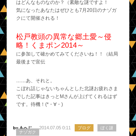
はどんなものなのか？（素敵な謎ですよ！
気になったあなたはぜひとも7月20日のナゾガ
クにて開催される！
松戸教頭の異常な郷土愛～侵
略！くまポン2014～
に参加して確かめてみてくださいね！！（結局
最後まで宣伝
……あ、それと。
こぼれ話じゃないちゃんとした北謎お疲れさま
でした記事はきっとMさんが上げてくれるはず
です。待機！(*・∀・)ゞ
2014.07.05 0:11
by もへじ
ブログ
ぼく謎
ナゾガク