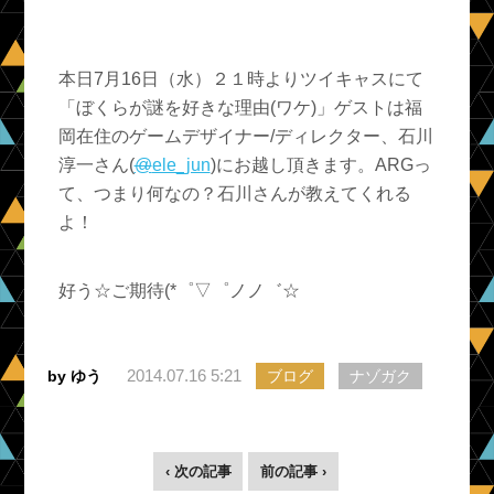
本日7月16日（水）２１時よりツイキャスにて
「
ぼくらが謎を好きな理由(ワケ)」
ゲストは福
岡在住のゲームデザイナー/ディレクター、
石川
淳一
さん(
@
ele_jun
)にお越し頂きます。ARGっ
て、つまり何なの？石川さんが教えてくれる
よ！
好う☆ご期待(*゜▽゜ノノ゛☆
2014.07.16 5:21
by ゆう
ブログ
ナゾガク
‹ 次の記事
前の記事 ›