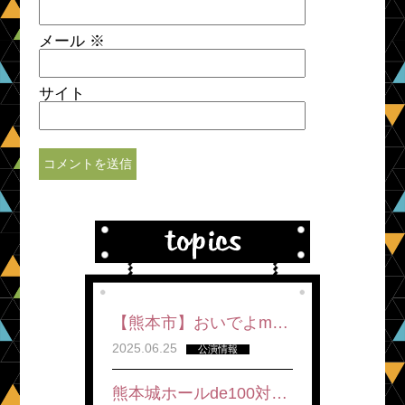
メール
※
サイト
【熊本市】おいでよm…
2025.06.25
公演情報
熊本城ホールde100対…