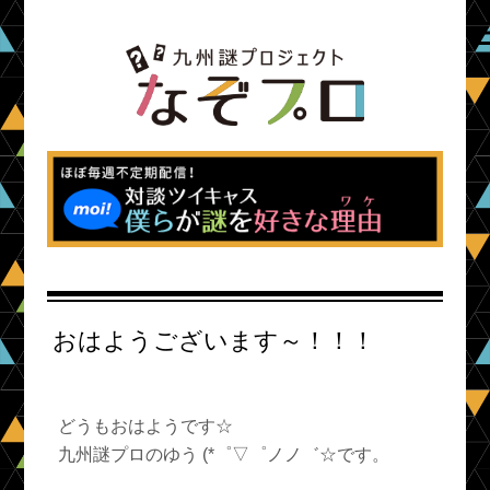
おはようございます～！！！
どうもおはようです☆
九州謎プロの
ゆう
(*゜▽゜ノノ゛☆です。