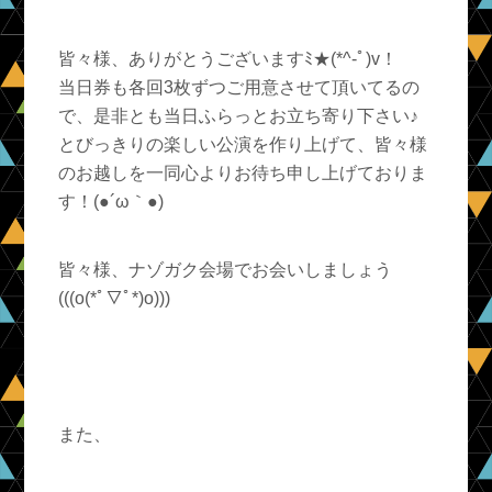
皆々様、ありがとうございますﾐ★(*^-ﾟ)v！
当日券も各回3
枚ずつ
ご用意させて頂いてるの
で、是非とも当日ふらっとお立ち寄り下さい♪
とびっきりの楽しい公演を作り上げて、皆々様
のお越しを一同心よりお待ち申し上げておりま
す！(●´ω｀●)ゞ
皆々様、ナゾガク会場でお会いしましょう
(((o(*ﾟ▽ﾟ*)o)))
また、