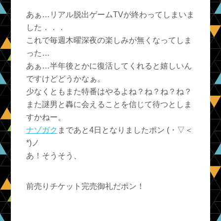
あぁ…
リアル脱出ゲームTV
が終わってしまいま
した．．．
これで毎週木曜深夜の楽しみが無くなってしま
った…
あぁ…半年後とかに復活してくれると嬉しいん
ですけどどうかなぁ。
少なくともまた特番はやるよね？ね？ね？ね？
また謎男と轟に会えることを信じて待つとしま
すかねー。
ナゾガク
まであと
4
日
となりましたポン (・▽＜
*)ノ
あ！そうそう、
前売りチケット完売御礼だポン！