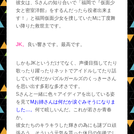
彼女は、Sさんの知り合いで「福岡で『仮面少
女と密室洋館』をするんだったら役者出来ま
す！」と福岡仮面少女を捜していたMに丁度舞
い降りた救世主です。
JK。
良い響きです。最高です。
しかもJKというだけでなく、声優目指してたり
歌ったり躍ったりネットでアイドルしてたり話
していて何だかパズルガールズのくっきーさん
を思い出す多彩な多才さです。
Sさんと一緒に色々アイディアを出している姿
を見て
Mお姉さんは何だか涙ぐみそうになりま
した…。
何て眩しいんだ。これが若さか青春
か。
彼女たちのキラキラした輝きの為にも謎プロ頑
張ろう。そういう元気を貰った休日の午後でし