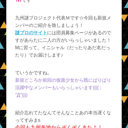
です
九州謎プロジェクト代表Ｍです☆今回も新規メ
ンバーのご紹介を致しましょう！
謎プロのサイト
には団員募集ページがあるので
すがあらたに二人の方がいらっしゃいました！
Mに習って、イニシャル（だったりあだ名だっ
たり）でお届けします♪
ていうかですね。
新規どころか前回の仮面少女から既にばりばり
活躍中なメンバーもいらっしゃいます(((( ;
°Д°))))
紹介忘れてたなんてそんなことあの本当遅くな
ってすみまs
今回も九州各地からぞくぞくきたよ！