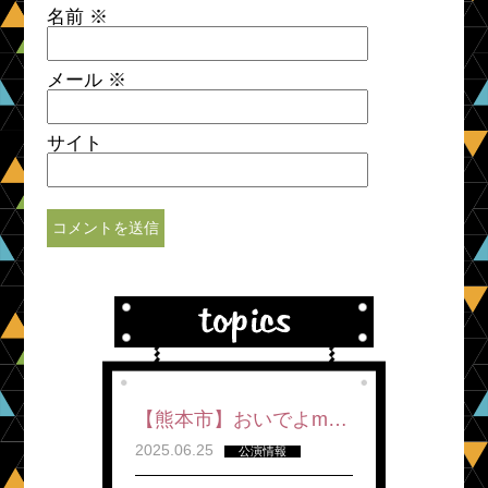
名前
※
メール
※
サイト
【熊本市】おいでよm…
2025.06.25
公演情報