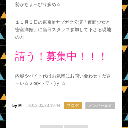
勢がちょっぴり多め☆
１１月３日の東京inナゾガク公演「仮面少女と
密室洋館」に当日スタッフ参加して下さる現地
の方
請う！募集中！！！
内容やバイト代はお気軽にお問い合わせくださ
ーい☆ミо(ж＞▽＜)ｙ ☆
2013.09.23 19:44
by M
ブログ
メンバー紹介