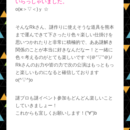
いらっしゃいました。
о(ж＞▽＜)ｙ ☆
そんなRkさん、謎作りに使えそうな道具を熊本
まで運んできて下さったり色々楽しい仕掛けを
思いつかれたりと非常に積極的で、ああ謎解き
関係のことが本当に好きなんだなー！と一緒に
色々考えるのがとても楽しいですヾ(＠°▽°＠)ﾉ
Rkさんのお力や皆の力で次の公演はもっともっ
と楽しいものになると確信しております
o(^▽^)o
謎プロも謎イベント参加もどんどん楽しいこと
していきましょー！
これからも宜しくお願いします！(°∀°)b