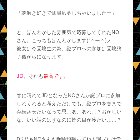
「謎解き好きで団員応募しちゃいましたー」
と、ほんわかした雰囲気で応募してくれたNO
さん。こっちもほんわかします(*＾ー＾)ノ
彼女は今受験生の為、謎プロへの参加は受験終
了後からになります。
JD
。それも
最高です。
春に晴れてJDとなったNOさんが謎プロに参加
しれくれると考えただけでも、謎プロを春まで
存続させたいなって思…あ、あれ…？おかしい
な、いい話のはずなのに皆の目が冷たいよ…？
DK君もNOさんも受験頑張ってね！謎プロは学