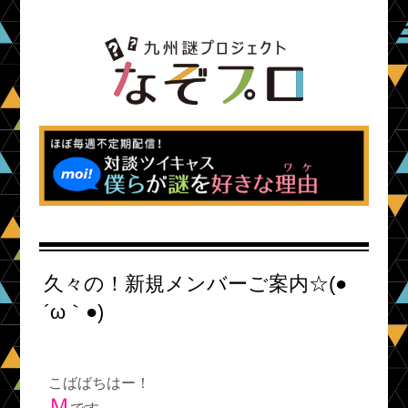
久々の！新規メンバーご案内☆(●
´ω｀●)ゞ
こばばちはー！
Ｍ