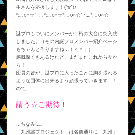
生さんを応援します！(^ε^)♪
*:..｡o○☆ﾟ･:,｡*:..｡o○☆*:..｡o○☆ﾟ･:,｡*:..｡o○☆
謎プロもついにメンバーが二桁の大台に突入致
しました。（その内謎プロメンバー紹介ページ
もちゃんと作りますね…！＾＾；）
感慨深くもあるけれど、まだまだこれから今か
ら！
団員の皆が、謎プロに入ったことに胸を張れる
ような団体に出来るよう頑張っていきます…！
ので、
請う☆ご期待！
…ちなみに。
「九州謎プロジェクト」は名前通りに「九州」