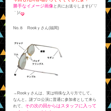
勝手なイメージ画像
と共にお送りします(ﾉ´▽
｀)ﾉ
No.８ Rookｙさん(福岡)
→Rookｙさんは、実は特殊な入り方でして。
なんと。謎プロ公演に普通に参加者として来ら
その次の回からはスタッフに入って
れて、