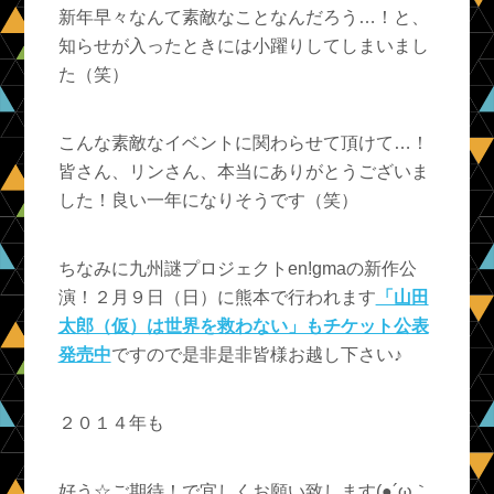
新年早々なんて素敵なことなんだろう…！と、
知らせが入ったときには小躍りしてしまいまし
た（笑）
こんな素敵なイベントに関わらせて頂けて…！
皆さん、リンさん、本当にありがとうございま
した！良い一年になりそうです（笑）
ちなみに九州謎プロジェクトen!gmaの新作公
演！２月９日（日）に熊本で行われます
「山田
太郎（仮）は世界を救わない」もチケット公表
発売中
ですので是非是非皆様お越し下さい♪
２０１４年も
好う☆ご期待！で宜しくお願い致します(●´ω｀