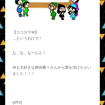
【ココカラＭ】
…というわけで！
な、な、なーんと！
Ｍも大好きな桐谷蝶々さんから賞を頂けちゃい
ました！！！
(///∇//)