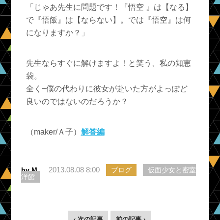
「じゃあ先生に問題です！『悟空 』は【なる】
で『悟飯』は【ならない】。では『悟空』は何
になりますか？」
先生ならすぐに解けますよ！と笑う、私の知恵
袋。
全く−僕の代わりに彼女が赴いた方がよっぽど
良いのではないのだろうか？
（maker/Ａ子）
解答編
2013.08.08 8:00
by M
ブログ
仮面少女と密室
洋館
‹ 次の記事
前の記事 ›