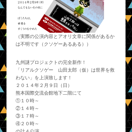
（実際の公演内容とアオリ文章に関係があるか
は不明です（クソゲーあるある））
九州謎プロジェクトの完全新作！
「リアルクソゲー 山田太郎（仮）は世界を救
わない」を上演致します！
２０１４年２月９日（日）
熊本国際交流会館地下二階にて
①１０時～
②１４時～
③１７時～
④２０時～
の計４公演