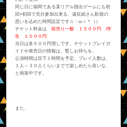
同じ日に福岡である某リアル脱出ゲームにも初
回×初回で充分参加出来る、遠征組さん歓迎の
思いを込めた時間設定です☆・ω＜＊（）
チケット料金は
前売り一般 １５００円 /学
生 １０００円
当日は各５００円増しです。チケットプレイガ
イドや発売日の情報は、暫しお待ちを。
公演時間は目下１時間を予定。プレイ人数は、
１人～３０人くらいまでで楽しめたら良いな、
と画策中です。
また、