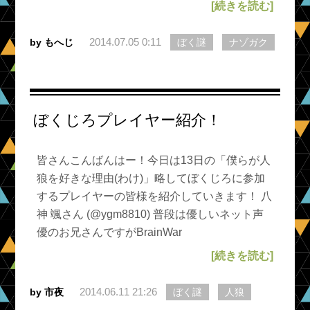
[続きを読む]
2014.07.05 0:11
by もへじ
ぼく謎
ナゾガク
ぼくじろプレイヤー紹介！
皆さんこんばんはー！今日は13日の「僕らが人
狼を好きな理由(わけ)」略してぼくじろに参加
するプレイヤーの皆様を紹介していきます！ 八
神 颯さん (@ygm8810) 普段は優しいネット声
優のお兄さんですがBrainWar
[続きを読む]
2014.06.11 21:26
by 市夜
ぼく謎
人狼