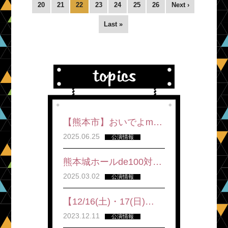
20
21
22
23
24
25
26
Next ›
Last »
【熊本市】おいでよm…
2025.06.25
公演情報
熊本城ホールde100対…
2025.03.02
公演情報
【12/16(土)・17(日)…
2023.12.11
公演情報