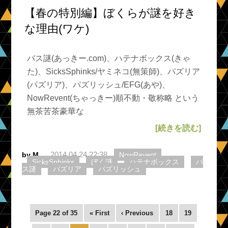
【春の特別編】ぼくらが謎を好き
な理由(ワケ)
バス謎(あっきー.com)、ハテナボックス(きゃ
た)、SicksSphinks/ヤミネコ(無策師)、パズリア
(パズリア)、パズリッシュ/EFG(あや)、
NowRevent(ちゃっきー)順不動・敬称略 という
無茶苦茶豪華な
[続きを読む]
2014.04.24 22:38
by M
NowRevent
SicksSphinks
ぼく謎
ハテナボックス
バ
ス謎
パズリア
パズリッシュ
Page 22 of 35
« First
‹ Previous
18
19